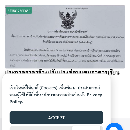
ประกวดราคา
ประกวดราคาจ้างปรับปรุงซ่อมแซมอาคารเรียน
อาคารประกอบ(กรณีโรงเรียนประสบภัย
ธรรมชาติ,วาตภัย)ด้วยวิธีประกวดราคา
เว็บไซต์นี้ใช้คุกกี้ (Cookies) เพื่อพัฒนาประสบการณ์
อิเล็กทรอนิกส์
ของผู้ใช้ให้ดียิ่งขึ้น นโยบายความเป็นส่วนตัว
Privacy
Policy.
30/09/2022
ACCEPT
WWW.MAESAI.AC.TH©[1969] ALL RIGHTS RESERVED.
ทีมพัฒนาเว็บไซต์