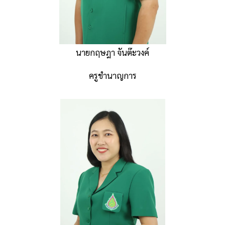
นายกฤษฎา จันต๊ะวงค์
ครูชำนาญการ