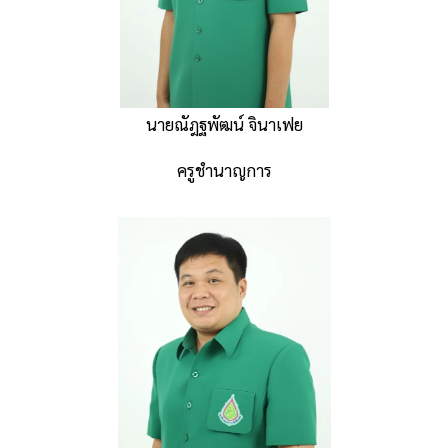
นายณัฎฐพัฒน์ จินาเฟย
ครูชำนาญการ