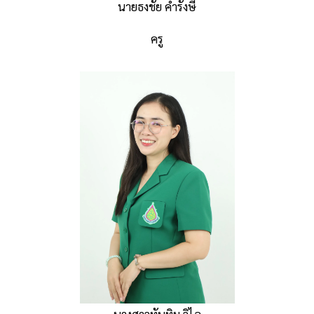
นายธงชัย คำรังษี
ครู
นางสาวทับทิม วิไล