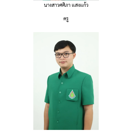
นางสาวศศิภา แสงแก้ว
ครู