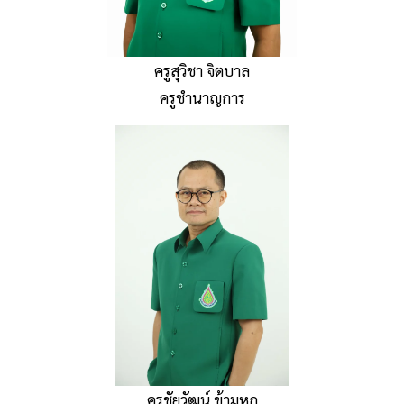
ครูสุวิชา จิตบาล
ครูชำนาญการ
ครูชัยวัฒน์ ข้ามหก