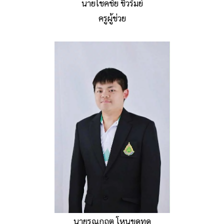
นายโชคชัย ชิวรัมย์
ครูผู้ช่วย
นายรณกฤต โหนขุดทด