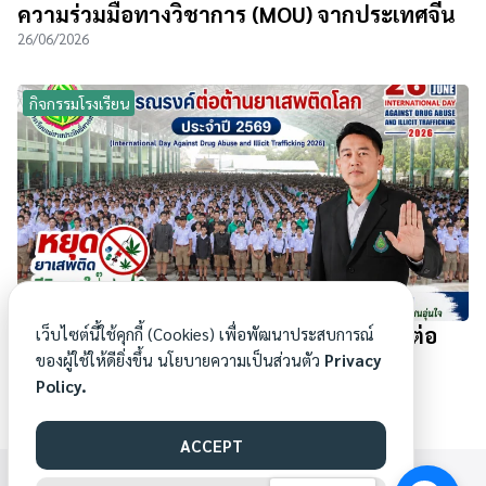
ความร่วมมือทางวิชาการ (MOU) จากประเทศจีน
26/06/2026
กิจกรรมโรงเรียน
โรงเรียนแม่สายประสิทธิ์ศาสตร์ ร่วมรณรงค์ต่อ
เว็บไซต์นี้ใช้คุกกี้ (Cookies) เพื่อพัฒนาประสบการณ์
ของผู้ใช้ให้ดียิ่งขึ้น นโยบายความเป็นส่วนตัว
Privacy
ต้านยาเสพติดโลก ประจำปี 2569
Policy.
26/06/2026
ACCEPT
WWW.MAESAI.AC.TH©[1969] ALL RIGHTS RESERVED.
ทีมพัฒนาเว็บไซต์